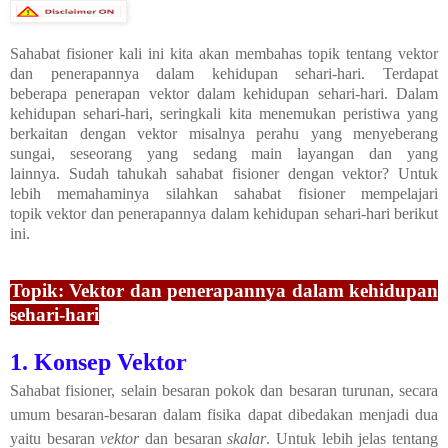
Sahabat fisioner kali ini kita akan membahas topik tentang
vektor
dan penerapannya dalam kehidupan sehari-hari
. Terdapat
beberapa
penerapan vektor dalam kehidupan sehari-hari
.
Dalam
kehidupan sehari-hari, seringkali kita menemukan peristiwa yang
berkaitan dengan vektor misalnya perahu yang menyeberang
sungai, seseorang yang sedang main layangan dan yang
lainnya.
Sudah tahukah sahabat fisioner dengan vektor
? Untuk
lebih memahaminya
silahkan sahabat fisioner mempelajari
topik
vektor dan penerapannya dalam kehidupan sehari-hari berikut
ini.
Topik: Vektor dan penerapannya dalam kehidupan
sehari-hari
1. Konsep Vektor
Sahabat fisioner, s
elain besaran pokok dan besaran turunan, secara
umum besaran-besaran dalam fisika dapat dibedakan menjadi dua
yaitu besaran
vektor
dan besaran
skalar
. Untuk lebih jelas tentang