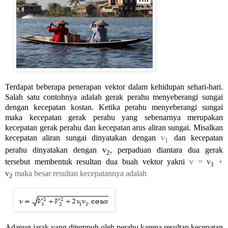
Terdapat beberapa penerapan vektor dalam kehidupan sehari-hari.
Salah satu contohnya adalah gerak perahu menyeberangi sungai
dengan kecepatan kostan. Ketika perahu menyeberangi sungai
maka kecepatan gerak perahu yang sebenarnya merupakan
kecepatan gerak perahu dan kecepatan arus aliran sungai. Misalkan
kecepatan aliran sungai dinyatakan dengan
v
dan kecepatan
1
perahu dinyatakan dengan
v
, perpaduan diantara dua gerak
2
tersebut membentuk resultan dua buah vektor yakni
v =
v
+
1
v
maka besar resultan kecepatannya adalah
2
Adapun jarak yang ditempuh oleh perahu karena resultan kecepatan