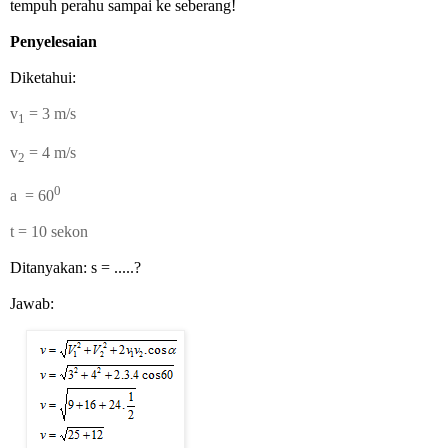
tempuh perahu sampai ke seberang!
Penyelesaian
Diketahui:
v
= 3 m/s
1
v
=
4 m/s
2
0
a
=
60
t = 10 sekon
Ditanyakan: s = .....?
Jawab: