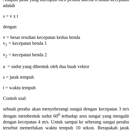
adalah
s = v x t
dengan
v = besar resultan kecepatan kedua benda
v
= kecepatan benda 1
1
v
=
kecepatan benda 2
2
a
= sudut yang dibentuk oleh dua buah vektor
s = jarak tempuh
t = waktu tempuh
Contoh soal:
sebuah perahu akan menyeberangi sungai dengan kecepatan 3 m/s
0
dengan membentuk sudut
60
terhadap arus sungai yang mengalir
dengan kecepatan 4 m/s. Untuk sampai ke seberang sungai perahu
tersebut memerlukan waktu tempuh 10 sekon. Berapakah jarak