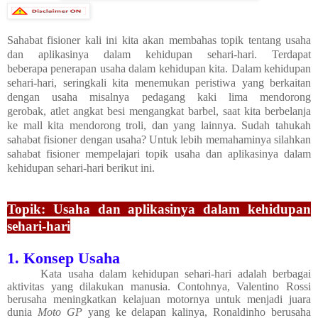
Sahabat fisioner kali ini kita akan membahas topik tentang
usaha
dan aplikasinya dalam kehidupan sehari-hari
. Terdapat
beberapa
penerapan usaha dalam kehidupan kita
.
Dalam kehidupan
sehari-hari, seringkali kita menemukan peristiwa yang berkaitan
dengan usaha misalnya
pedagang kaki lima mendorong
gerobak,
atlet angkat besi mengangkat barbel, saat kita berbelanja
ke mall kita mendorong troli, dan yang lainnya.
Sudah tahukah
sahabat fisioner dengan usaha
? Untuk lebih memahaminya
silahkan
sahabat fisioner mempelajari topik
usaha dan aplikasinya dalam
kehidupan sehari-hari berikut ini.
Topik: Usaha dan aplikasinya dalam kehidupan
sehari-hari
1. Konsep Usaha
Kata usaha dalam kehidupan sehari-hari adalah berbagai
aktivitas yang dilakukan manusia. Contohnya, Valentino Rossi
berusaha meningkatkan kelajuan motornya untuk menjadi juara
dunia
Moto GP
yang ke delapan kalinya, Ronaldinho berusaha