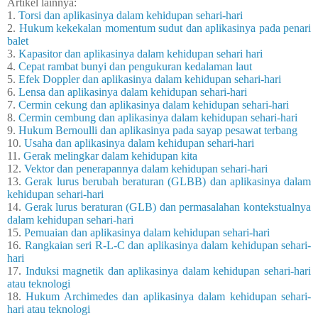
Artikel lainnya:
1.
Torsi dan aplikasinya dalam kehidupan sehari-hari
2.
Hukum kekekalan momentum sudut dan aplikasinya pada penari
balet
3.
Kapasitor dan aplikasinya dalam kehidupan sehari hari
4.
Cepat rambat bunyi dan pengukuran kedalaman laut
5.
Efek Doppler dan aplikasinya dalam kehidupan sehari-hari
6.
Lensa dan aplikasinya dalam kehidupan sehari-hari
7.
Cermin cekung dan aplikasinya dalam kehidupan sehari-hari
8.
Cermin cembung dan aplikasinya dalam kehidupan sehari-hari
9.
Hukum Bernoulli dan aplikasinya pada sayap pesawat terbang
10.
Usaha dan aplikasinya dalam kehidupan sehari-hari
11.
Gerak melingkar dalam kehidupan kita
12.
Vektor dan penerapannya dalam kehidupan sehari-hari
13.
Gerak lurus berubah beraturan (GLBB) dan aplikasinya dalam
kehidupan sehari-hari
14.
Gerak lurus beraturan (GLB) dan permasalahan kontekstualnya
dalam kehidupan sehari-hari
15.
Pemuaian dan aplikasinya dalam kehidupan sehari-hari
16.
Rangkaian seri R-L-C dan aplikasinya dalam kehidupan sehari-
hari
17.
Induksi magnetik dan aplikasinya dalam kehidupan sehari-hari
atau teknologi
18.
Hukum Archimedes dan aplikasinya dalam kehidupan sehari-
hari atau teknologi