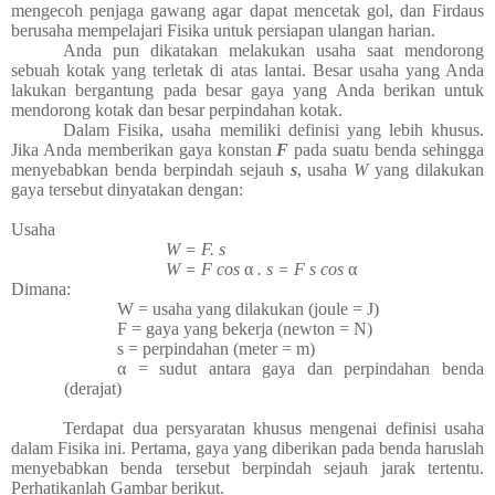
mengecoh penjaga gawang agar dapat mencetak gol, dan Firdaus
berusaha mempelajari Fisika untuk persiapan ulangan harian.
Anda pun dikatakan melakukan usaha saat mendorong
sebuah kotak yang terletak di atas lantai. Besar usaha yang Anda
lakukan bergantung pada besar gaya yang Anda berikan untuk
mendorong kotak dan besar perpindahan kotak.
Dalam Fisika, usaha memiliki definisi yang lebih khusus.
Jika Anda memberikan gaya konstan
F
pada suatu benda sehingga
menyebabkan benda berpindah sejauh
s
, usaha
W
yang dilakukan
gaya tersebut dinyatakan dengan:
Usaha
W = F.
s
W = F cos
α
. s = F s cos
α
Dimana:
W = usaha yang dilakukan (joule = J)
F = gaya yang bekerja (newton = N)
s = perpindahan (meter = m)
α = sudut antara gaya dan perpindahan benda
(derajat)
Terdapat dua persyaratan khusus mengenai definisi usaha
dalam Fisika ini. Pertama, gaya yang diberikan pada benda haruslah
menyebabkan benda tersebut berpindah sejauh jarak tertentu.
Perhatikanlah
Gambar berikut
.