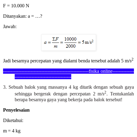
F = 10.000 N
Ditanyakan: a = …?
Jawab:
2
Jadi besarnya percepatan yang dialami benda tersebut adalah 5 m/s
--------------------------------------------------------fisika online--------------
--
-----------------------------------
3. Sebuah balok yang massanya 4 kg ditarik dengan sebuah gaya
2
sehingga bergerak dengan percepatan 2 m/s
. Tentukanlah
berapa besarnya gaya yang bekerja pada balok tersebut!
Penyelesaian
Diketahui:
m = 4 kg