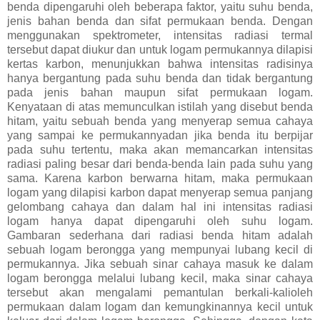
benda dipengaruhi oleh beberapa faktor, yaitu suhu benda,
jenis bahan benda dan sifat permukaan benda. Dengan
menggunakan spektrometer, intensitas radiasi termal
tersebut dapat diukur dan untuk logam permukannya dilapisi
kertas karbon, menunjukkan bahwa intensitas radisinya
hanya bergantung pada suhu benda dan tidak bergantung
pada jenis bahan maupun sifat permukaan logam.
Kenyataan di atas memunculkan istilah yang disebut benda
hitam, yaitu sebuah benda yang menyerap semua cahaya
yang sampai ke permukannyadan jika benda itu berpijar
pada suhu tertentu, maka akan memancarkan intensitas
radiasi paling besar dari benda-benda lain pada suhu yang
sama. Karena karbon berwarna hitam, maka permukaan
logam yang dilapisi karbon dapat menyerap semua panjang
gelombang cahaya dan dalam hal ini intensitas radiasi
logam hanya dapat dipengaruhi oleh suhu logam.
Gambaran sederhana dari radiasi benda hitam adalah
sebuah logam berongga yang mempunyai lubang kecil di
permukannya.
Jika sebuah sinar cahaya masuk ke dalam
logam berongga melalui lubang kecil, maka sinar cahaya
tersebut akan mengalami pemantulan berkali-kalioleh
permukaan dalam logam dan kemungkinannya kecil untuk