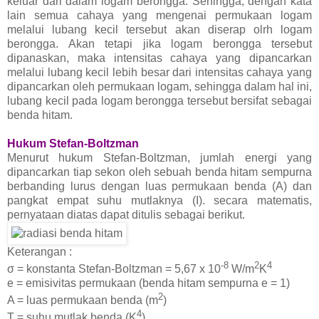
keluar dari dalam logam berongga. Sehingga, dengan kata
lain semua cahaya yang mengenai permukaan logam
melalui lubang kecil tersebut akan diserap olrh logam
berongga. Akan tetapi jika logam berongga tersebut
dipanaskan, maka intensitas cahaya yang dipancarkan
melalui lubang kecil lebih besar dari intensitas cahaya yang
dipancarkan oleh permukaan logam, sehingga dalam hal ini,
lubang kecil pada logam berongga tersebut bersifat sebagai
benda hitam.
Hukum Stefan-Boltzman
Menurut hukum Stefan-Boltzman, jumlah energi yang
dipancarkan tiap sekon oleh sebuah benda hitam sempurna
berbanding lurus dengan luas permukaan benda (A) dan
pangkat empat suhu mutlaknya (I). secara matematis,
pernyataan diatas dapat ditulis sebagai berikut.
Keterangan :
-8
2
4
σ = konstanta Stefan-Boltzman = 5,67 x 10
W/m
K
e = emisivitas permukaan (benda hitam sempurna e = 1)
2
A = luas permukaan benda (m
)
4
T = suhu mutlak benda (K
)