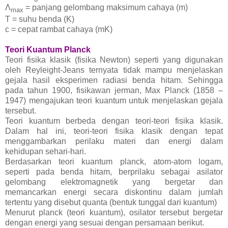
Λ
= panjang gelombang maksimum cahaya (m)
max
T = suhu benda (K)
c = cepat rambat cahaya (mK)
Teori Kuantum Planck
Teori fisika klasik (fisika Newton) seperti yang digunakan
oleh Reyleight-Jeans ternyata tidak mampu menjelaskan
gejala hasil eksperimen radiasi benda hitam. Sehingga
pada tahun 1900, fisikawan jerman, Max Planck (1858 –
1947) mengajukan teori kuantum untuk menjelaskan gejala
tersebut.
Teori kuantum berbeda dengan teori-teori fisika klasik.
Dalam hal ini, teori-teori fisika klasik dengan tepat
menggambarkan perilaku materi dan energi dalam
kehidupan sehari-hari.
Berdasarkan teori kuantum planck, atom-atom logam,
seperti pada benda hitam, berprilaku sebagai asilator
gelombang elektromagnetik yang bergetar dan
memancarkan energi secara diskontinu dalam jumlah
tertentu yang disebut quanta (bentuk tunggal dari kuantum)
Menurut planck (teori kuantum), osilator tersebut bergetar
dengan energi yang sesuai dengan persamaan berikut.