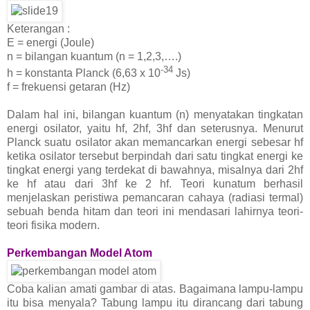
Keterangan :
E = energi (Joule)
n = bilangan kuantum (n = 1,2,3,….)
-34
h = konstanta Planck (6,63 x 10
Js)
f = frekuensi getaran (Hz)
Dalam hal ini, bilangan kuantum (n) menyatakan tingkatan
energi osilator, yaitu hf, 2hf, 3hf dan seterusnya. Menurut
Planck suatu osilator akan memancarkan energi sebesar hf
ketika osilator tersebut berpindah dari satu tingkat energi ke
tingkat energi yang terdekat di bawahnya, misalnya dari 2hf
ke hf atau dari 3hf ke 2 hf. Teori kunatum berhasil
menjelaskan peristiwa pemancaran cahaya (radiasi termal)
sebuah benda hitam dan teori ini mendasari lahirnya teori-
teori fisika modern.
Perkembangan Model Atom
Coba kalian amati gambar di atas. Bagaimana lampu-lampu
itu bisa menyala? Tabung lampu itu dirancang dari tabung