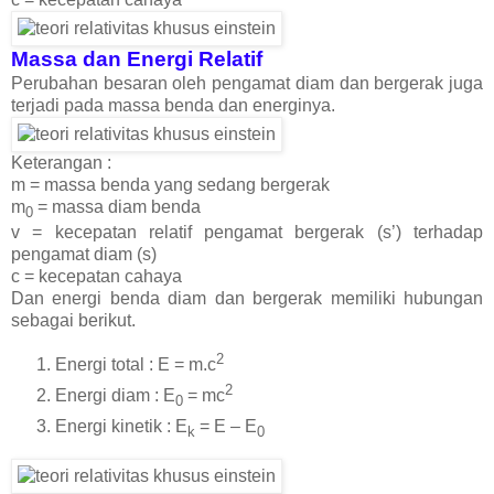
Massa dan Energi Relatif
Perubahan besaran oleh pengamat diam dan bergerak juga
terjadi pada massa benda dan energinya.
Keterangan :
m = massa benda yang sedang bergerak
m
= massa diam benda
0
v = kecepatan relatif pengamat bergerak (s’) terhadap
pengamat diam (s)
c = kecepatan cahaya
Dan energi benda diam dan bergerak memiliki hubungan
sebagai berikut.
2
Energi total : E = m.c
2
Energi diam : E
= mc
0
Energi kinetik : E
= E – E
k
0