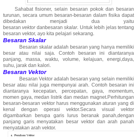
Sahabat fisioner, s
elain besaran pokok dan besaran
turunan, secara umum besaran-besaran dalam fisika dapat
dibedakan menjadi dua yaitu
besaran
vektor
danbesaran
skalar
. Untuk lebih jelas tentang
besaran vektor, ayo kita pelajari sekarang.
Besaran Skalar
Besaran skalar adalah besaran yang hanya memiliki
besar atau nilai saja. Contoh besaran ini diantaranya
panjang, massa, waktu, volume, kelajuan, energi,daya,
suhu, jarak dan kalori.
Besaran Vektor
Besaran Vektor adalah besaran yang selain memiliki
besar atau nilai juga mempunyai arah. Contoh besaran ini
diantaranya kecepatan, percepatan, gaya, momentum,
momen gaya, medan listrik dan medan magnet.Perhitungan
besaran-besaran vektor harus menggunakan aturan yang di
kenal dengan operasi vektor.Secara visual ve
k
tor
digambarkan berupa garis lurus beranak panah,dengan
panjang garis menyatakan besar ve
k
tor dan arah panah
menyatakan arah ve
k
tor.