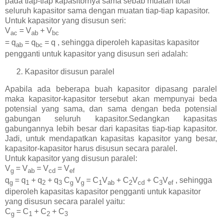
pada tiap-tiap kapasitornya sama sebab muatan total
seluruh kapasitor sama dengan muatan tiap-tiap kapasitor.
Untuk kapasitor yang disusun seri:
V
= V
+ V
ac
ab
bc
= q
= q
= q , sehingga diperoleh kapasitas kapasitor
ab
bc
pengganti untuk kapasitor yang disusun seri adalah:
Kapasitor disusun paralel
Apabila ada beberapa buah kapasitor dipasang paralel
maka kapasitor-kapasitor tersebut akan mempunyai beda
potensial yang sama, dan sama dengan beda potensial
gabungan seluruh kapasitor.Sedangkan kapasitas
gabungannya lebih besar dari kapasitas tiap-tiap kapasitor.
Jadi, untuk mendapatkan kapasitas kapasitor yang besar,
kapasitor-kapasitor harus disusun secara paralel.
Untuk kapasitor yang disusun paralel:
V
= V
= V
= V
g
ab
cd
ef
q
= q
+ q
+ q
C
V
= C
V
+ C
V
+ C
V
, sehingga
g
1
2
3
g
g
1
ab
2
cd
3
ef
diperoleh kapasitas kapasitor pengganti untuk kapasitor
yang disusun secara paralel yaitu:
C
= C
+ C
+ C
g
1
2
3