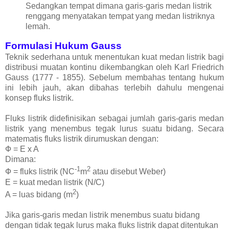
Sedangkan tempat dimana garis-garis medan listrik
renggang menyatakan tempat yang medan listriknya
lemah.
Formulasi Hukum Gauss
Teknik sederhana untuk menentukan kuat medan listrik bagi
distribusi muatan kontinu dikembangkan oleh Karl Friedrich
Gauss (1777 - 1855). Sebelum membahas tentang hukum
ini lebih jauh, akan dibahas terlebih dahulu mengenai
konsep fluks listrik.
Fluks listrik didefinisikan sebagai jumlah garis-garis medan
listrik yang menembus tegak lurus suatu bidang. Secara
matematis fluks listrik dirumuskan dengan:
Ф = E x A
Dimana:
-1
2
Ф = fluks listrik (NC
m
atau disebut Weber)
E = kuat medan listrik (N/C)
2
A = luas bidang (m
)
Jika garis-garis medan listrik menembus suatu bidang
dengan tidak tegak lurus maka fluks listrik dapat ditentukan