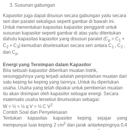
Susunan gabungan
Kapasitor juga dapat disusun secara gabungan yaitu secara
seri dan paralel sekaligus seperti gambar di bawah ini.
Untuk menentukan kapasitas kapasitor pengganti untuk
susunan kapasitor seperti gambar di atas yaitu ditentukan
dahulu kapasitas kapasitor yang disusun paralel (C
= C
+
p
1
C
+ C
) kemudian diselesaikan secara seri antara C
, C
,
2
3
1
2
dan C
.
p
Energi yang Tersimpan dalam Kapasitor
Bila sebuah kapasitor diberikan muatan listrik,
sesungguhnya yang terjadi adalah perpindahan muatan dari
satu keping ke keping yang lainnya. Untuk itu diperlukan
usaha. Usaha yang telah dipakai untuk pemberian muatan
itu akan disimpan oleh kapasitor sebagai energi. Secara
matematis usaha tersebut dirumuskan sebagai:
2
W = ½ = ½ q V = ½ C V
Contoh Soal dan Penyelesaian
Tentukan kapasitas kapasitor keping sejajar yang
2
mempunyai luas keping 2 cm
dan jarak antarkepingnya 0,4