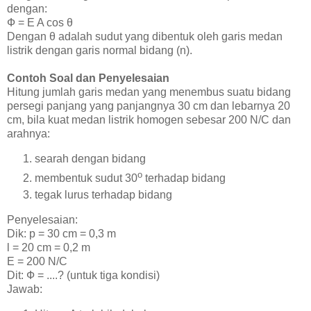
dengan:
Ф = E A cos θ
Dengan θ adalah sudut yang dibentuk oleh garis medan
listrik dengan garis normal bidang (n).
Contoh Soal dan Penyelesaian
Hitung jumlah garis medan yang menembus suatu bidang
persegi panjang yang panjangnya 30 cm dan lebarnya 20
cm, bila kuat medan listrik homogen sebesar 200 N/C dan
arahnya:
searah dengan bidang
o
membentuk sudut 30
terhadap bidang
tegak lurus terhadap bidang
Penyelesaian:
Dik: p = 30 cm = 0,3 m
l = 20 cm = 0,2 m
E = 200 N/C
Dit: Ф = ....? (untuk tiga kondisi)
Jawab: