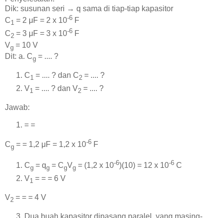
Dik: susunan seri → q sama di tiap-tiap kapasitor
-6
C
= 2 μF = 2 x 10
F
1
-6
C
= 3 μF = 3 x 10
F
2
V
= 10 V
g
Dit: a. C
= .... ?
g
C
= .... ? dan C
= .... ?
1
2
V
= .... ? dan V
= .... ?
1
2
Jawab:
= =
-6
C
= = 1,2 μF = 1,2 x 10
F
g
-6
-6
C
= q
= C
V
= (1,2 x 10
)(10) = 12 x 10
C
g
g
g
g
V
= = = 6 V
1
V
= = = 4 V
2
Dua buah kapasitor dipasang paralel, yang masing-