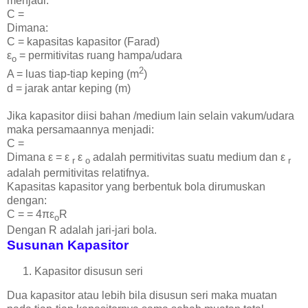
menjadi:
C =
Dimana:
C = kapasitas kapasitor (Farad)
ε
= permitivitas ruang hampa/udara
o
2
A = luas tiap-tiap keping (m
)
d = jarak antar keping (m)
Jika kapasitor diisi bahan /medium lain selain vakum/udara
maka persamaannya menjadi:
C =
Dimana ε = ε
ε
adalah permitivitas suatu medium dan ε
r
o
r
adalah permitivitas relatifnya.
Kapasitas kapasitor yang berbentuk bola dirumuskan
dengan:
C = = 4πε
R
o
Dengan R adalah jari-jari bola.
Susunan Kapasitor
Kapasitor disusun seri
Dua kapasitor atau lebih bila disusun seri maka muatan