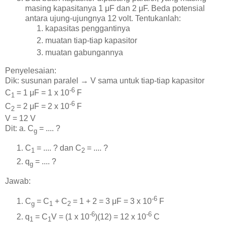
masing kapasitanya 1 μF dan 2 μF. Beda potensial
antara ujung-ujungnya 12 volt. Tentukanlah:
kapasitas penggantinya
muatan tiap-tiap kapasitor
muatan gabungannya
Penyelesaian:
Dik: susunan paralel → V sama untuk tiap-tiap kapasitor
-6
C
= 1 μF = 1 x 10
F
1
-6
C
= 2 μF = 2 x 10
F
2
V = 12 V
Dit: a. C
= .... ?
g
C
= .... ? dan C
= .... ?
1
2
q
= .... ?
g
Jawab:
-6
C
= C
+ C
= 1 + 2 = 3 μF = 3 x 10
F
g
1
2
-6
-6
q
= C
V = (1 x 10
)(12) = 12 x 10
C
1
1