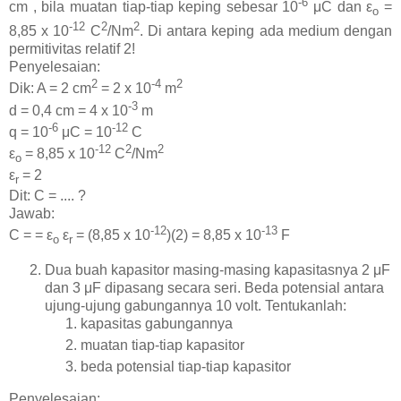
-6
cm , bila muatan tiap-tiap keping sebesar 10
μC dan ε
=
o
-12
2
2
8,85 x 10
C
/Nm
. Di antara keping ada medium dengan
permitivitas relatif 2!
Penyelesaian:
2
-4
2
Dik: A = 2 cm
= 2 x 10
m
-3
d = 0,4 cm = 4 x 10
m
-6
-12
q = 10
μC = 10
C
-12
2
2
ε
= 8,85 x 10
C
/Nm
o
ε
= 2
r
Dit: C = .... ?
Jawab:
-12
-13
C = = ε
ε
= (8,85 x 10
)(2) = 8,85 x 10
F
o
r
Dua buah kapasitor masing-masing kapasitasnya 2 μF
dan 3 μF dipasang secara seri. Beda potensial antara
ujung-ujung gabungannya 10 volt. Tentukanlah:
kapasitas gabungannya
muatan tiap-tiap kapasitor
beda potensial tiap-tiap kapasitor
Penyelesaian: