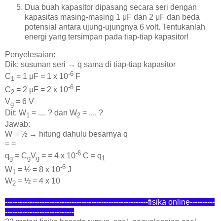
Dua buah kapasitor dipasang secara seri dengan
kapasitas masing-masing 1 μF dan 2 μF dan beda
potensial antara ujung-ujungnya 6 volt. Tentukanlah
energi yang tersimpan pada tiap-tiap kapasitor!
Penyelesaian:
Dik: susunan seri → q sama di tiap-tiap kapasitor
-6
C
= 1 μF = 1 x 10
F
1
-6
C
= 2 μF = 2 x 10
F
2
V
= 6 V
g
Dit: W
= .... ? dan W
= .... ?
1
2
Jawab:
W = ½ → hitung dahulu besarnya q
= =
-6
q
= C
V
= = 4 x 10
C = q
g
g
g
1
-6
W
= ½ = 8 x 10
J
1
W
= ½ = 4 x 10
2
----------------------------------------------------------fisika online---------
-
----------------------------