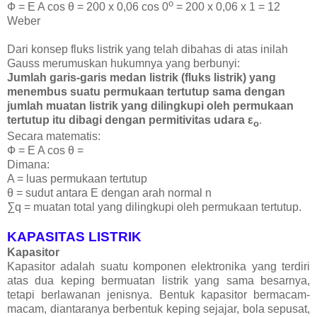
o
Ф = E A cos θ = 200 x 0,06 cos 0
= 200 x 0,06 x 1 = 12
Weber
Dari konsep fluks listrik yang telah dibahas di atas inilah
Gauss merumuskan hukumnya yang berbunyi:
Jumlah garis-garis medan listrik (fluks listrik) yang
menembus suatu permukaan tertutup sama dengan
jumlah muatan listrik yang dilingkupi oleh permukaan
tertutup itu dibagi dengan permitivitas udara ε
.
o
Secara matematis:
Ф = E A cos θ =
Dimana:
A = luas permukaan tertutup
θ = sudut antara E dengan arah normal n
∑q = muatan total yang dilingkupi oleh permukaan tertutup.
KAPASITAS LISTRIK
Kapasitor
Kapasitor adalah suatu komponen elektronika yang terdiri
atas dua keping bermuatan listrik yang sama besarnya,
tetapi berlawanan jenisnya. Bentuk kapasitor bermacam-
macam, diantaranya berbentuk keping sejajar, bola sepusat,