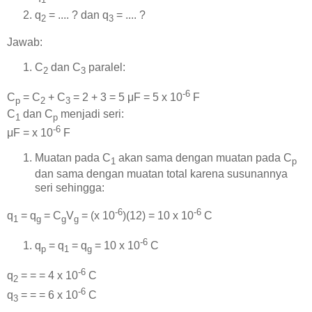
q
= .... ? dan q
= .... ?
2
3
Jawab:
C
dan C
paralel:
2
3
-6
C
= C
+ C
= 2 + 3 = 5 μF = 5 x 10
F
p
2
3
C
dan C
menjadi seri:
1
p
-6
μF = x 10
F
Muatan pada C
akan sama dengan muatan pada C
1
p
dan sama dengan muatan total karena susunannya
seri sehingga:
-6
-6
q
= q
= C
V
= (x 10
)(12) = 10 x 10
C
1
g
g
g
-6
q
= q
= q
= 10 x 10
C
p
1
g
-6
q
= = = 4 x 10
C
2
-6
q
= = = 6 x 10
C
3