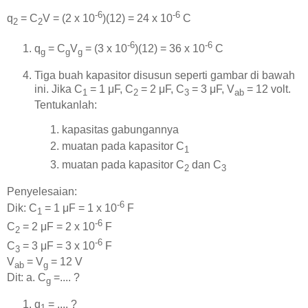
-6
-6
q
= C
V = (2 x 10
)(12) = 24 x 10
C
2
2
-6
-6
q
= C
V
= (3 x 10
)(12) = 36 x 10
C
g
g
g
Tiga buah kapasitor disusun seperti gambar di bawah
ini. Jika C
= 1 μF, C
= 2 μF, C
= 3 μF, V
= 12 volt.
1
2
3
ab
Tentukanlah:
kapasitas gabungannya
muatan pada kapasitor C
1
muatan pada kapasitor C
dan C
2
3
Penyelesaian:
-6
Dik: C
= 1 μF = 1 x 10
F
1
-6
C
= 2 μF = 2 x 10
F
2
-6
C
= 3 μF = 3 x 10
F
3
V
= V
= 12 V
ab
g
Dit: a. C
=.... ?
g
q
= .... ?
1