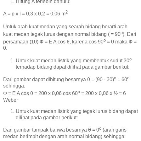
Hitung A terlebih dahulu:
2
A = p x l = 0,3 x 0,2 = 0,06 m
Untuk arah kuat medan yang searah bidang berarti arah
o
kuat medan tegak lurus dengan normal bidang ( = 90
). Dari
o
persamaan (10) Ф = E A cos θ, karena cos 90
= 0 maka Ф =
0.
o
Untuk kuat medan listrik yang membentuk sudut 30
terhadap bidang dapat dilihat pada gambar berikut:
o
o
Dari gambar dapat dihitung besarnya θ = (90 - 30)
= 60
sehingga:
o
Ф = E A cos θ = 200 x 0,06 cos 60
= 200 x 0,06 x ½ = 6
Weber
Untuk kuat medan listrik yang tegak lurus bidang dapat
dilihat pada gambar berikut:
o
Dari gambar tampak bahwa besarnya θ = 0
(arah garis
medan berimpit dengan arah normal bidang) sehingga: