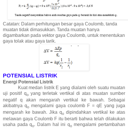
Catatan: Dalam perhitungan besar gaya Coulomb, tanda
muatan tidak dimasukkan. Tanda muatan hanya
digambarkan pada vektor gaya Coulomb, untuk menentukan
gaya tolak atau gaya tarik.
POTENSIAL LISTRIK
Energi Potensial Listrik
Kuat medan listrik E yang dialami oleh suatu muatan
uji positif q
yang terletak vertikal di atas muatan sumber
o
negatif q akan mengarah vertikal ke bawah. Sebagai
akibatnya q
mengalami gaya coulomb F = qE yang juga
o
mengarah ke bawah. Jika q
dipindahkan vertikal ke atas
o
melawan gaya Coulomb F itu berarti bahwa telah dilakukan
usaha pada q
. Dalam hal ini q
mengalami pertambahan
o
o