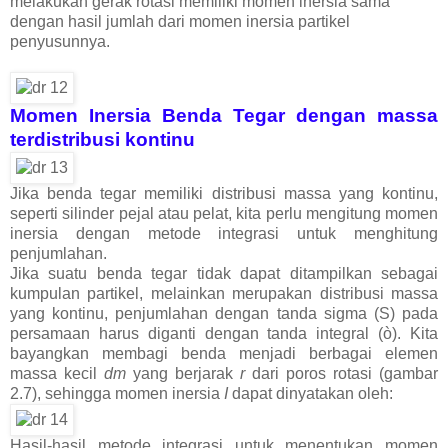
melakukan gerak rotasi memiliki momen inersia sama
dengan hasil jumlah dari momen inersia partikel
penyusunnya.
Momen Inersia B
enda T
egar dengan massa
terdistribusi kontinu
Jika benda tegar memiliki distribusi massa yang kontinu,
seperti silinder pejal atau pelat, kita perlu mengitung momen
inersia dengan metode integrasi untuk menghitung
penjumlahan.
Jika suatu benda tegar tidak dapat ditampilkan sebagai
kumpulan partikel, melainkan merupakan distribusi massa
yang kontinu, penjumlahan dengan tanda sigma (S) pada
persamaan harus diganti dengan tanda integral (ò). Kita
bayangkan membagi benda menjadi berbagai elemen
massa kecil
dm
yang berjarak
r
dari poros rotasi (gambar
2.7), sehingga momen inersia
I
dapat dinyatakan oleh:
Hasil-hasil metode integrasi untuk menentukan momen