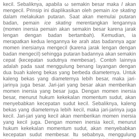
kecil. Sebaliknya, apabila ω semakin besar maka
I
akan
mengecil. Prinsip ini diaplikasikan oleh pemain
ice skating
dalam melakukan putaran. Saat akan memulai putaran
badan, pemain
ice skating
merentangkan lengannya
(momen inersia pemain akan semakin besar karena jarak
lengan dengan badan bertambah). Kemudian, ia
merapatkan kedua lengannya ke arah atas badannya agar
momen inersianya mengecil (karena jarak lengan dengan
badan mengecil) sehingga putaran badannya akan semakin
cepat (kecepatan sudutnya membesar). Contoh lainnya
adalah pada saat menggulung benang layangan dengan
dua buah kaleng bekas yang berbeda diameternya. Untuk
kaleng bekas yang diameternya lebih besar, maka jari-
jarinya juga besar. Jari-jari yang besar akan memberikan
momen inersia yang besar juga. Dengan momen inersia
besar, menurut hukum kekekalan momentum sudut, akan
menyebabkan kecepatan sudut kecil. Sebaliknya, kaleng
bekas yang diameternya lebih kecil, maka jari-jarinya juga
kecil. Jari-jari yang kecil akan memberikan momen inersia
yang kecil juga. Dengan momen inersia kecil, menurut
hukum kekekalan momentum sudut, akan menyebabkan
kecepatan sudut membesar. Itu sebabnya, menggulung