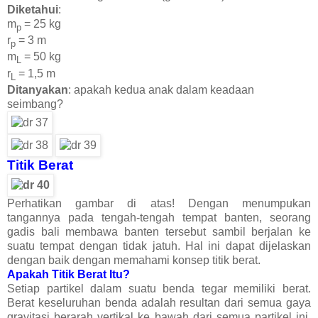
Diketahui
:
m
= 25 kg
p
r
= 3 m
p
m
= 50 kg
L
r
= 1,5 m
L
Ditanyakan
: apakah kedua anak dalam keadaan
seimbang?
Titik Berat
Perhatikan gambar di atas! Dengan menumpukan
tangannya pada tengah-tengah tempat banten, seorang
gadis bali membawa banten tersebut sambil berjalan ke
suatu tempat dengan tidak jatuh. Hal ini dapat dijelaskan
dengan baik dengan memahami konsep titik berat.
Apakah Titik Berat Itu?
Setiap partikel dalam suatu benda tegar memiliki berat.
Berat keseluruhan benda adalah resultan dari semua gaya
gravitasi berarah vertikal ke bawah dari semua partikel ini,