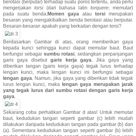
berotasi (berputar) terhadap suatu poros tertentu, anda perlu
mengerjakan
torsi
(dari bahasa latin
torquere
; memutar)
pada suatu benda.
Momen gaya
atau
torsi
merupakan
besaran yang mengakibatkan benda berotasi atau berputar.
Besaran-besaran apakah yang berkaitan dengan torsi?
Berdasarkan Gambar di atas, orang memberikan gaya
kepada kunci sehingga kunci dapat memutar baut. Baut
berfungsi sebagai
sumbu rotasi
, sedangkan perpanjangan
garis gaya disebut
garis kerja gaya
. Jika gaya yang
diberikan tangan (garis kerja gaya) tegak lurus terhadap
lengan kunci, maka lengan kunci ini berfungsi sebagai
lengan gaya
. Namun, jika gaya yang diberikan tidak tegak
lurus lengan kunci, maka
lengan gaya merupakan jarak
yang tegak lurus dari sumbu rotasi dengan garis kerja
gaya
.
Sekarang coba perhatikan Gambar d atas! Untuk memutar
baut, kedudukan tangan seperti gambar (c) lebih mudah
dilakukan daripada kedudukan tangan pada gambar (b) dan
(a). Sementara kedudukan tangan seperti gambar (b) lebih