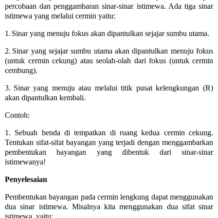
percobaan dan penggambaran sinar-sinar istimewa. Ada tiga sinar
istimewa yang melalui cermin yaitu:
1.
Sinar yang menuju fokus akan dipantulkan sejajar sumbu utama.
2.
Sinar yang sejajar sumbu utama akan dipantulkan menuju fokus
(untuk cermin cekung) atau seolah-olah dari fokus (untuk cermin
cembung).
3.
Sinar yang menuju atau melalui titik pusat kelengkungan (R)
akan dipantulkan kembali.
Contoh:
1. Sebuah benda di tempatkan di ruang kedua cermin cekung.
Tentukan sifat-sifat bayangan yang terjadi dengan menggambarkan
pembentukan bayangan yang dibentuk dari sinar-sinar
istimewanya!
Penyelesaian
Pembentukan bayangan pada cermin lengkung dapat menggunakan
dua sinar istimewa. Misalnya kita menggunakan dua sifat sinar
istimewa, yaitu: