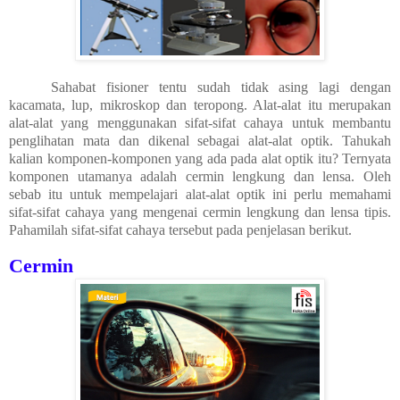
Sahabat fisioner tentu sudah tidak asing lagi dengan
kacamata, lup, mikroskop dan teropong. Alat-alat itu merupakan
alat-alat yang menggunakan sifat-sifat cahaya untuk membantu
penglihatan mata dan dikenal sebagai alat-alat optik. Tahukah
kalian komponen-komponen yang ada pada alat optik itu? Ternyata
komponen utamanya adalah cermin lengkung dan lensa. Oleh
sebab itu untuk mempelajari alat-alat optik
ini perlu memahami
sifat-sifat cahaya yang mengenai cermin lengkung dan lensa tipis.
Pahamilah sifat-sifat cahaya tersebut pada penjelasan berikut.
Cermin