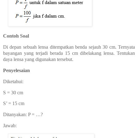
Contoh Soal
Di depan sebuah lensa ditempatkan benda sejauh 30 cm. Ternyata
bayangan yang terjadi berada 15 cm dibelakang lensa. Tentukan
daya lensa yang digunakan tersebut.
Penyelesaian
Diketahui:
S = 30 cm
S’ = 15 cm
Ditanyakan: P = …?
Jawab: