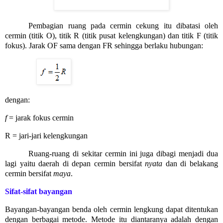
Pembagian ruang pada cermin cekung itu dibatasi oleh
cermin (titik O), titik R (titik pusat kelengkungan) dan titik F (titik
fokus). Jarak OF sama dengan FR sehingga berlaku hubungan:
dengan:
f
= jarak fokus cermin
R = jari-jari kelengkungan
Ruang-ruang di sekitar cermin ini juga dibagi menjadi dua
lagi yaitu daerah di depan cermin bersifat
nyata
dan di belakang
cermin bersifat
maya
.
Sifat-sifat bayangan
Bayangan-bayangan benda oleh cermin lengkung dapat ditentukan
dengan berbagai metode. Metode itu diantaranya adalah dengan