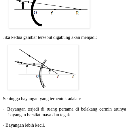
Jika kedua gambar tersebut digabung akan menjadi:
Sehingga bayangan yang terbentuk adalah:
·
Bayangan terjadi di ruang pertama di belakang cermin artinya
bayangan bersifat maya dan tegak
·
Bayangan lebih kecil.