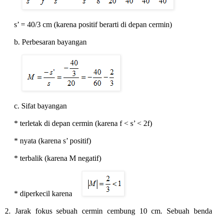
s’ = 40/3 cm (karena positif berarti di depan cermin)
b. Perbesaran bayangan
c. Sifat bayangan
* terletak di depan cermin (karena f < s’ < 2f)
* nyata (karena s’ positif)
* terbalik (karena M negatif)
* diperkecil karena
2.
Jarak fokus sebuah cermin cembung 10 cm. Sebuah benda