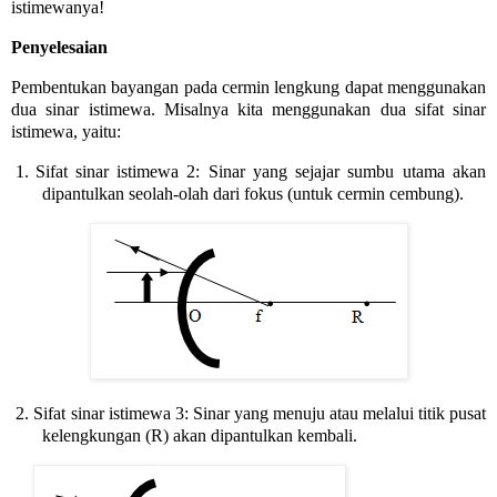
istimewanya!
Penyelesaian
Pembentukan bayangan pada cermin lengkung dapat menggunakan
dua sinar istimewa. Misalnya kita menggunakan dua sifat sinar
istimewa, yaitu:
1.
Sifat sinar istimewa 2: Sinar yang sejajar sumbu utama akan
dipantulkan seolah-olah dari fokus (untuk cermin cembung).
2. Sifat sinar istimewa 3: Sinar yang menuju atau melalui titik pusat
kelengkungan (R) akan dipantulkan kembali.