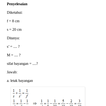
Penyelesaian
Diketahui:
f = 8 cm
s = 20 cm
Ditanya:
s’ = .... ?
M = .... ?
sifat bayangan = ....?
Jawab:
a. letak bayangan