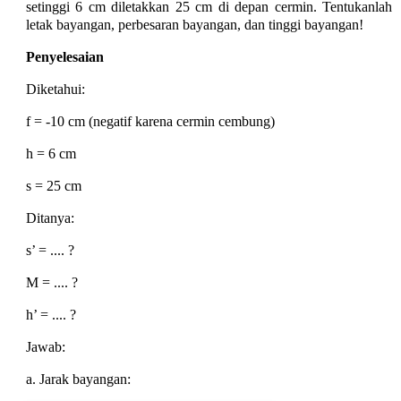
setinggi 6 cm diletakkan 25 cm di depan cermin. Tentukanlah
letak bayangan, perbesaran bayangan, dan tinggi bayangan!
Penyelesaian
Diketahui:
f = -10 cm (negatif karena cermin cembung)
h = 6 cm
s = 25 cm
Ditanya:
s’ = .... ?
M = .... ?
h’ = .... ?
Jawab:
a. Jarak bayangan: