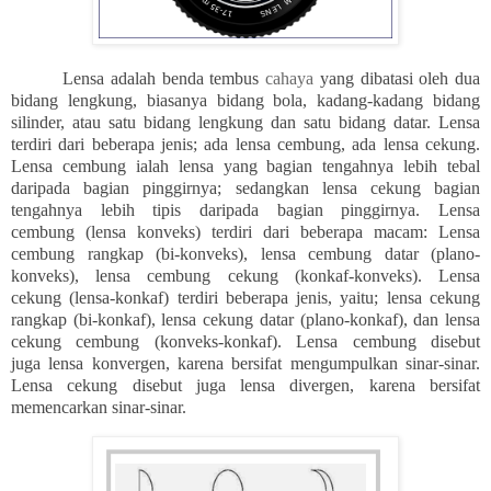
Lensa adalah benda tembus
cahaya
yang dibatasi oleh dua
bidang lengkung, biasanya bidang bola, kadang-kadang bidang
silinder, atau satu bidang lengkung dan satu bidang datar. Lensa
terdiri dari beberapa jenis; ada lensa cembung, ada lensa cekung.
Lensa cembung ialah lensa yang bagian tengahnya lebih tebal
daripada bagian pinggirnya; sedangkan lensa cekung bagian
tengahnya lebih tipis daripada bagian pinggirnya. Lensa
cembung
(lensa konveks)
terdiri dari beberapa macam: Lensa
cembung rangkap
(bi-konveks),
lensa cembung datar
(plano-
konveks),
lensa cembung cekung
(konkaf-konveks).
Lensa
cekung
(lensa-konkaf)
terdiri beberapa jenis, yaitu; lensa cekung
rangkap
(bi-konkaf),
lensa cekung datar
(plano-konkaf),
dan lensa
cekung cembung
(konveks-konkaf).
Lensa cembung disebut
juga
lensa konvergen,
karena bersifat mengumpulkan sinar-sinar.
Lensa cekung disebut juga
lensa divergen,
karena bersifat
memencarkan sinar-sinar.