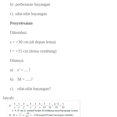
b)
perbesaran bayangan
c)
sifat-sifat bayangan
Penyelesaian
Diketahui:
s = +30 cm (di depan lensa)
f = +15 cm (lensa cembung)
Ditanya:
a)
s’ = ... ?
b)
M = .....?
c)
sifat-sifat bayangan?
Jawab: