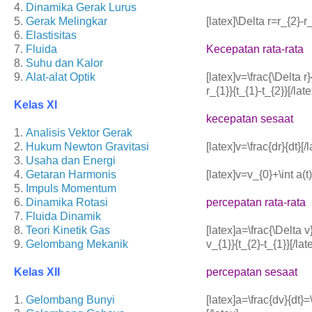
4.
Dinamika Gerak Lurus
5.
Gerak Melingkar
[latex]\Delta r=r_{2}-r_
6.
Elastisitas
7.
Fluida
Kecepatan rata-rata
8.
Suhu dan Kalor
9.
Alat-alat Optik
[latex]v=\frac{\Delta r}
r_{1}}{t_{1}-t_{2}}[/late
Kelas XI
kecepatan sesaat
1.
Analisis Vektor Gerak
2.
Hukum Newton Gravitasi
[latex]v=\frac{dr}{dt}[/l
3.
Usaha dan Energi
4.
Getaran Harmonis
[latex]v=v_{0}+\int a(t)
5.
Impuls Momentum
6.
Dinamika Rotasi
percepatan rata-rata
7.
Fluida Dinamik
8.
Teori Kinetik Gas
[latex]a=\frac{\Delta v
9.
Gelombang Mekanik
v_{1}}{t_{2}-t_{1}}[/lat
Kelas XII
percepatan sesaat
1.
Gelombang Bunyi
[latex]a=\frac{dv}{dt}=