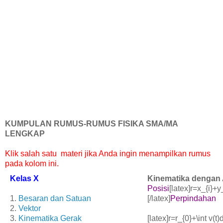
KUMPULAN RUMUS-RUMUS FISIKA SMA/MA
LENGKAP
Klik salah satu materi jika Anda ingin menampilkan rumus
pada kolom ini.
Kelas X
Kinematika dengan A
Posisi
[latex]r=x_{i}+y_
1.
Besaran dan Satuan
[/latex]
Perpindahan
2.
Vektor
3.
Kinematika Gerak
[latex]r=r_{0}+\int v(t)d