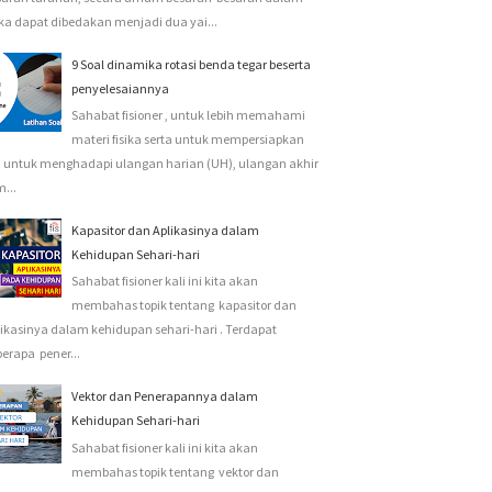
ika dapat dibedakan menjadi dua yai...
9 Soal dinamika rotasi benda tegar beserta
penyelesaiannya
Sahabat fisioner , untuk lebih memahami
materi fisika serta untuk mempersiapkan
i untuk menghadapi ulangan harian (UH), ulangan akhir
...
Kapasitor dan Aplikasinya dalam
Kehidupan Sehari-hari
Sahabat fisioner kali ini kita akan
membahas topik tentang kapasitor dan
ikasinya dalam kehidupan sehari-hari . Terdapat
erapa pener...
Vektor dan Penerapannya dalam
Kehidupan Sehari-hari
Sahabat fisioner kali ini kita akan
membahas topik tentang vektor dan