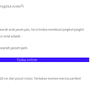
2
30 kg)(9,8 m/det
)
earah arah jarum jam, torsi kedua membuat jungkat-jungkit
i total adalah :
searah jarum jam.
-------------fisika online---------
---------------------------
0 cm dari pusat rotasi. Tentukan momen inersia partikel