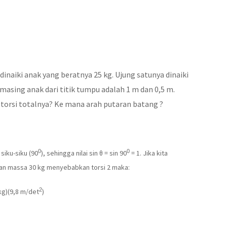
dinaiki anak yang beratnya 25 kg. Ujung satunya dinaiki
masing anak dari titik tumpu adalah 1 m dan 0,5 m.
 torsi totalnya? Ke mana arah putaran batang ?
0
0
iku-siku (90
), sehingga nilai sin θ = sin 90
= 1. Jika kita
dan massa 30 kg menyebabkan torsi 2 maka:
2
 kg)(9,8 m/det
)