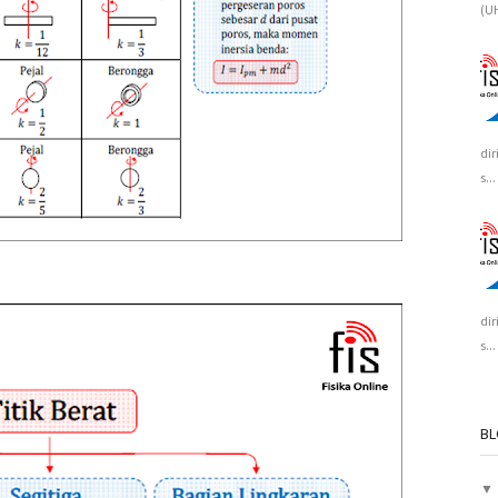
(UH
dir
s...
dir
s...
BL