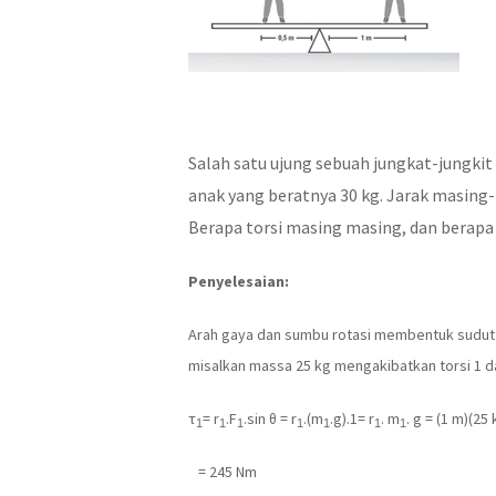
Salah satu ujung sebuah jungkat-jungkit 
anak yang beratnya 30 kg. Jarak masing-
Berapa torsi masing masing, dan berapa
Penyelesaian:
Arah gaya dan sumbu rotasi membentuk sudut s
misalkan massa 25 kg mengakibatkan torsi 1 
τ
= r
.F
.sin θ = r
.(m
.g).1= r
. m
. g = (1 m)(25
1
1
1
1
1
1
1
= 245 Nm