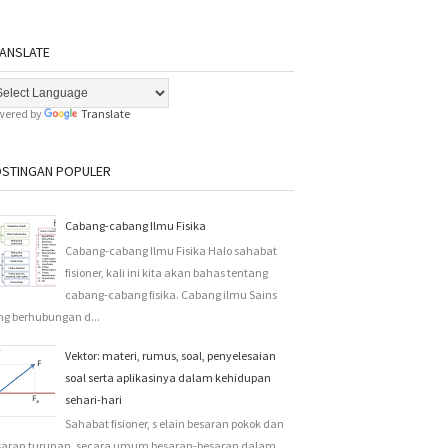
ANSLATE
wered by
Translate
STINGAN POPULER
Cabang-cabang Ilmu Fisika
Cabang-cabang Ilmu Fisika Halo sahabat
fisioner, kali ini kita akan bahas tentang
cabang-cabang fisika. Cabang ilmu Sains
ng berhubungan d...
Vektor: materi, rumus, soal, penyelesaian
soal serta aplikasinya dalam kehidupan
sehari-hari
Sahabat fisioner, s elain besaran pokok dan
saran turunan, secara umum besaran-besaran dalam