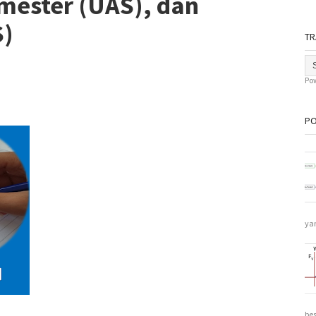
mester (UAS), dan
S)
TR
Po
PO
ya
be