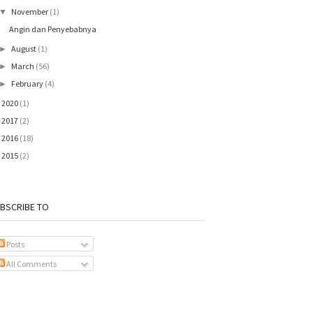
November
(1)
▼
Angin dan Penyebabnya
August
(1)
►
March
(56)
►
February
(4)
►
2020
(1)
►
2017
(2)
►
2016
(18)
►
2015
(2)
►
BSCRIBE TO
Posts
All Comments