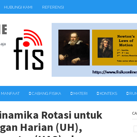
HUBUNGI KAMI
REFERENSI
NE
saja
MANFAAT
CABANG FISIKA
MATERI
KONTEKS
RU
Dinamika Rotasi untuk
CA
gan Harian (UH),