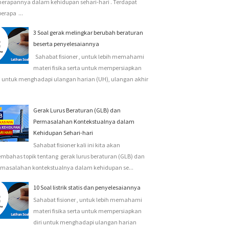
nerapannya dalam kehidupan sehari-hari . Terdapat
erapa ...
3 Soal gerak melingkar berubah beraturan
beserta penyelesaiannya
Sahabat fisioner , untuk lebih memahami
materi fisika serta untuk mempersiapkan
i untuk menghadapi ulangan harian (UH), ulangan akhir
Gerak Lurus Beraturan (GLB) dan
Permasalahan Kontekstualnya dalam
Kehidupan Sehari-hari
Sahabat fisioner kali ini kita akan
mbahas topik tentang gerak lurus beraturan (GLB) dan
rmasalahan kontekstualnya dalam kehidupan se...
10 Soal listrik statis dan penyelesaiannya
Sahabat fisioner , untuk lebih memahami
materi fisika serta untuk mempersiapkan
diri untuk menghadapi ulangan harian