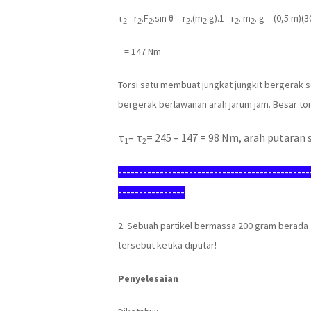
τ
= r
.F
.sin θ = r
.(m
.g).1= r
. m
. g = (0,5 m)(
2
2
2
2
2
2
2
= 147 Nm
Torsi satu membuat jungkat jungkit bergerak s
bergerak berlawanan arah jarum jam. Besar tors
τ
– τ
= 245 – 147 = 98 Nm, arah putaran 
1
2
---------------------------------------------
----------------
2.
Sebuah partikel bermassa 200 gram berada 2
tersebut ketika diputar!
Penyelesaian