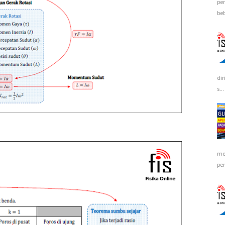
pe
beb
dir
s...
me
pe