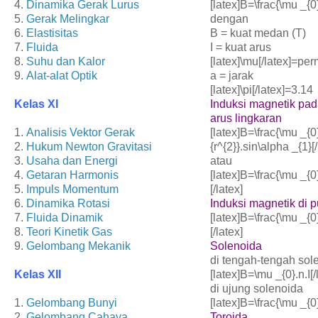
4.
Dinamika Gerak Lurus
[latex]B=\frac{\mu _{0}.
5.
Gerak Melingkar
dengan
6.
Elastisitas
B = kuat medan (T)
7.
Fluida
I = kuat arus
8.
Suhu dan Kalor
[latex]\mu[/latex]=per
9.
Alat-alat Optik
a = jarak
[latex]\pi[/latex]=3.14
Kelas XI
Induksi magnetik pada
arus lingkaran
1.
Analisis Vektor Gerak
[latex]B=\frac{\mu _{0}
2.
Hukum Newton Gravitasi
{r^{2}}.sin\alpha _{1}[/
3.
Usaha dan Energi
atau
4.
Getaran Harmonis
[latex]B=\frac{\mu _{0}
5.
Impuls Momentum
[/latex]
6.
Dinamika Rotasi
Induksi magnetik di p
7.
Fluida Dinamik
[latex]B=\frac{\mu _{0}
8.
Teori Kinetik Gas
[/latex]
9.
Gelombang Mekanik
Solenoida
di tengah-tengah sol
Kelas XII
[latex]B=\mu _{0}.n.I[/
di ujung solenoida
1.
Gelombang Bunyi
[latex]B=\frac{\mu _{0}}
2.
Gelombang Cahaya
Toroida