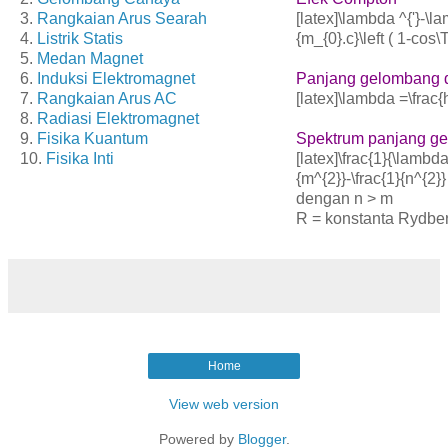
3.
Rangkaian Arus Searah
[latex]\lambda ^{'}-\l
4.
Listrik Statis
{m_{0}.c}\left ( 1-cos\T
5.
Medan Magnet
6.
Induksi Elektromagnet
Panjang gelombang d
7.
Rangkaian Arus AC
[latex]\lambda =\frac{h
8.
Radiasi Elektromagnet
9.
Fisika Kuantum
Spektrum panjang g
10.
Fisika Inti
[latex]\frac{1}{\lambda
{m^{2}}-\frac{1}{n^{2}} 
dengan n > m
R = konstanta Rydber
Home
View web version
Powered by
Blogger
.