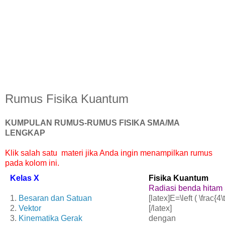
Rumus Fisika Kuantum
KUMPULAN
RUMUS-RUMUS FISIKA SMA/MA
LENGKAP
Klik salah satu materi jika Anda ingin menampilkan rumus
pada kolom ini.
Kelas X
Fisika Kuantum
Radiasi benda hitam 
1.
Besaran dan Satuan
[latex]E=\left ( \frac{4\
2.
Vektor
[/latex]
3.
Kinematika Gerak
dengan