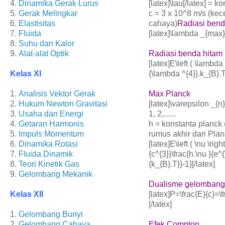
4.
Dinamika Gerak Lurus
[latex]\tau[/latex] = k
5.
Gerak Melingkar
c = 3 x 10^8 m/s (ke
6.
Elastisitas
cahaya)
Radiasi bend
7.
Fluida
[latex]\lambda _{max}
8.
Suhu dan Kalor
9.
Alat-alat Optik
Radiasi benda hitam
[latex]E\left ( \lambda 
Kelas XI
{\lambda ^{4}}.k_{B}.T
1.
Analisis Vektor Gerak
Max Planck
2.
Hukum Newton Gravitasi
[latex]\varepsilon _{n}
3.
Usaha dan Energi
1, 2,......
4.
Getaran Harmonis
h = konstanta planck 
5.
Impuls Momentum
rumus akhir dari Pla
6.
Dinamika Rotasi
[latex]E\left ( \nu \righ
7.
Fluida Dinamik
{c^{3}}\frac{h.\nu }{e^{
8.
Teori Kinetik Gas
{k_{B}.T}}-1}[/latex]
9.
Gelombang Mekanik
Dualisme gelombang 
Kelas XII
[latex]P=\frac{E}{c}=\
[/latex]
1.
Gelombang Bunyi
2.
Gelombang Cahaya
Efek Compton